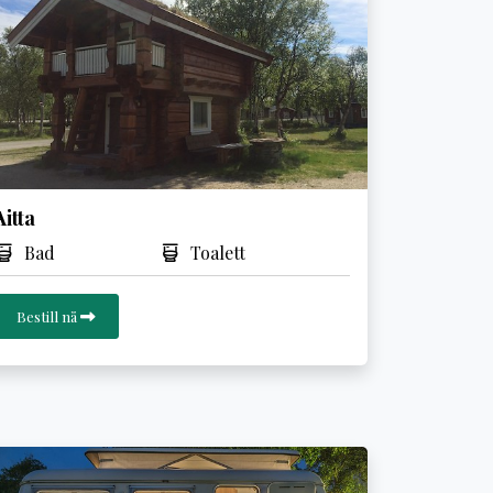
Aitta
Bad
Toalett
Bestill nå