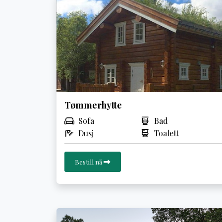
Tømmerhytte
Sofa
Bad
Dusj
Toalett
Bestill nå