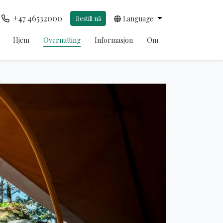
+47 46532000
Bestill nå
Language
Hjem
Overnatting
Informasjon
Om