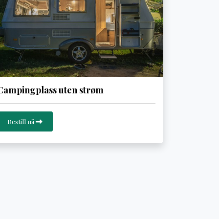
Campingplass uten strøm
Bestill nå