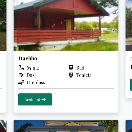
Daebbo
65 m2
Bad
Dusj
Toalett
Uteplass
Bestill nå