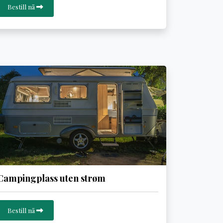
Bestill nå
Campingplass uten strøm
Bestill nå