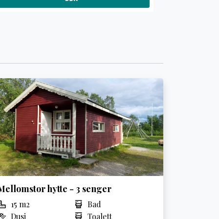
Mellomstor hytte - 3 senger
15 m2
Bad
Dusj
Toalett