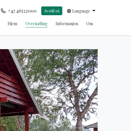
+47 46532000
Bestill nå
Language
Hjem
Overnatting
Informasjon
Om