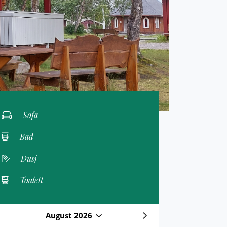
Sofa
Bad
Dusj
Toalett