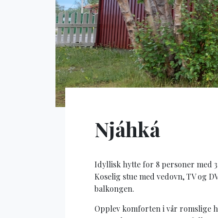
Njáhká
Idyllisk hytte for 8 personer med 
Koselig stue med vedovn, TV og DV
balkongen.
Opplev komforten i vår romslige hy