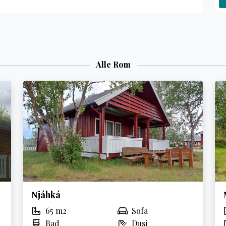
Alle Rom
Njáhká
65 m2
Sofa
Bad
Dusj