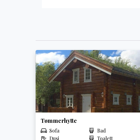
Tømmerhytte
Sofa
Bad
Dusj
Toalett