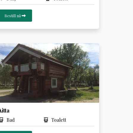
Bestill nå
Aitta
Bad
Toalett