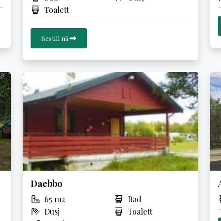
Toalett
Bestill nå
Daebbo
65 m2
Bad
Dusj
Toalett