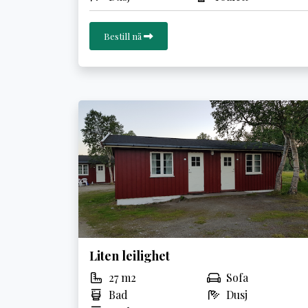
Bestill nå
Liten leilighet
27 m2
Sofa
Bad
Dusj