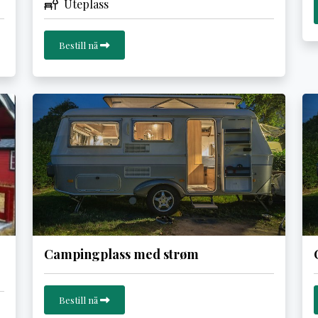
Uteplass
Bestill nå
Campingplass med strøm
Bestill nå