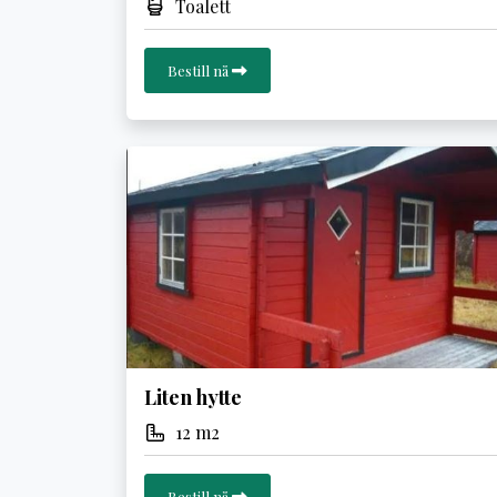
Toalett
Bestill nå
Liten hytte
12 m2
Bestill nå