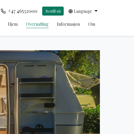
+47 46532000
Bestill nå
Language
Hjem
Overnatting
Informasjon
Om