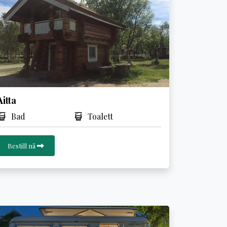
Aitta
Bad
Toalett
Bestill nå