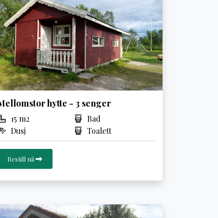
Mellomstor hytte - 3 senger
15 m2
Bad
Dusj
Toalett
Bestill nå