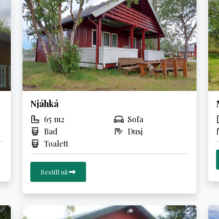
Njáhká
65 m2
Sofa
Bad
Dusj
Toalett
Bestill nå