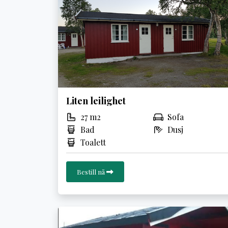
Liten leilighet
27 m2
Sofa
Bad
Dusj
Toalett
Bestill nå