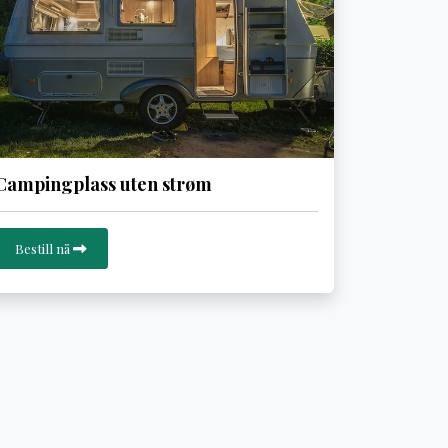
Campingplass uten strøm
Bestill nå