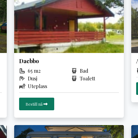
Daebbo
65 m2
Bad
Dusj
Toalett
Uteplass
Bestill nå