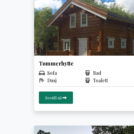
Tømmerhytte
Sofa
Bad
Dusj
Toalett
Bestill nå