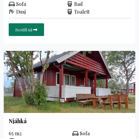
Sofa
Bad
Dusj
Toalett
Bestill nå
Njáhká
65 m2
Sofa