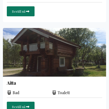
Bestill nå
Aitta
Bad
Toalett
Bestill nå