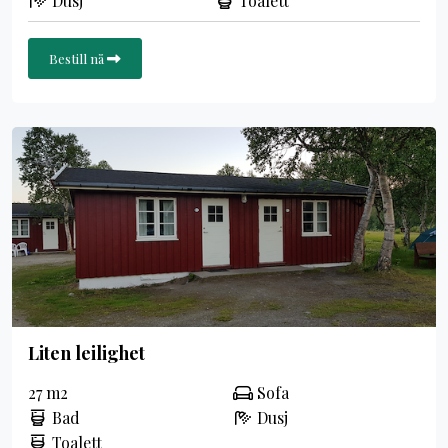
Dusj
Toalett
Bestill nå
Liten leilighet
27 m2
Sofa
Bad
Dusj
Toalett