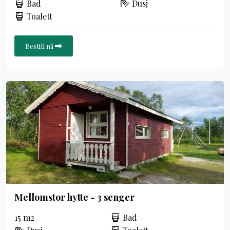
Bad
Dusj
Toalett
Bestill nå
Mellomstor hytte - 3 senger
15 m2
Bad