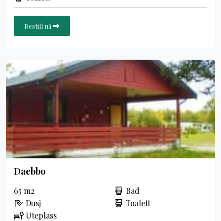
Bestill nå
Daebbo
65 m2
Bad
Dusj
Toalett
Uteplass